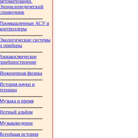
автоматизации.
Энциклопедический
справочник
...................................
Промышленные АСУ и
контроллеры
...................................
Экологические системы
и приборы
...................................
Авиакосмическое
приборостроение
...................................
Инженерная физика
...................................
История науки и
техники
...................................
Музыка и время
...................................
Нотный альбом
...................................
Музыковедение
...................................
Всеобщая история