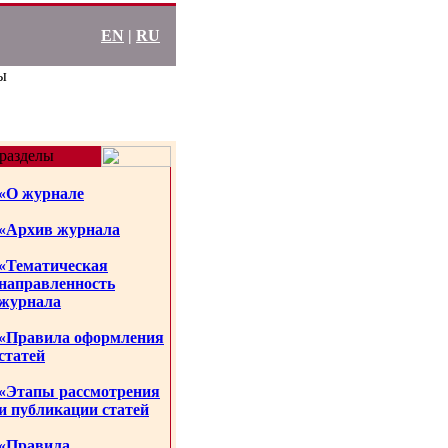
EN
|
RU
ы
разделы
«О журнале
«Архив журнала
«Тематическая
направленность
журнала
«Правила оформления
статей
«Этапы рассмотрения
и публикации статей
«Правила