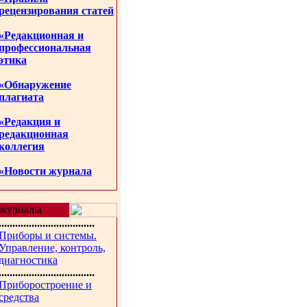
рецензирования статей
«Редакционная и
профессиональная
этика
«Обнаружение
плагиата
«Редакция и
редакционная
коллегия
«Новости журнала
журналы
...................................
Приборы и системы.
Управление, контроль,
диагностика
...................................
Приборостроение и
средства