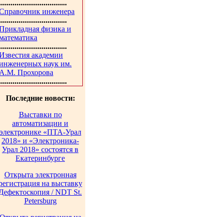
...................................
Справочник инженера
...................................
Прикладная физика и
математика
...................................
Известия академии
инженерных наук им.
А.М. Прохорова
...................................
Последние новости:
Выставки по
автоматизации и
электронике «ПТА-Урал
2018» и «Электроника-
Урал 2018» состоятся в
Екатеринбурге
Открыта электронная
регистрация на выставку
Дефектоскопия / NDT St.
Petersburg