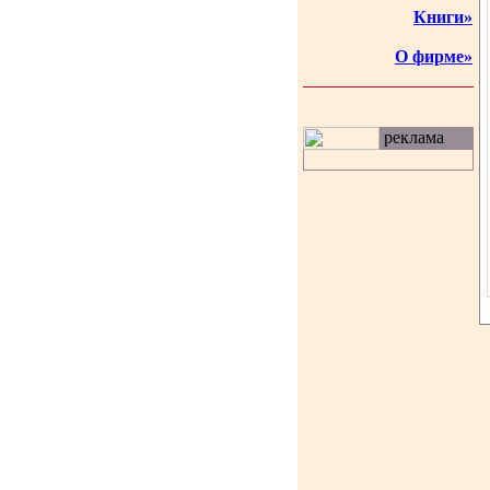
Книги»
О фирме»
реклама