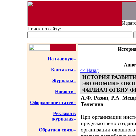
Издате
Поиск по сайту:
История
На главную»
Аннот
Контакты»
<< Назад
ИСТОРИЯ РАЗВИТ
Журналы»
ЭКОНОМИКЕ ОВОЩ
ФИЛИАЛ ФГБНУ Ф
Новости»
А.Ф. Разин, Р.А. Меще
Оформление статей»
Телегина
Реклама в
При организации инсти
журналах»
предусмотрено создани
организации овощного 
Обратная связь»