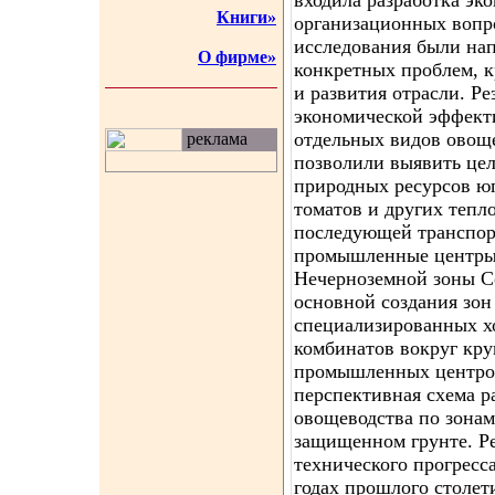
входила разработка эк
Книги»
организационных вопр
исследования были на
О фирме»
конкретных проблем, 
и развития отрасли. Ре
экономической эффект
отдельных видов овощ
реклама
позволили выявить цел
природных ресурсов юг
томатов и других теп
последующей транспор
промышленные центры 
Нечерноземной зоны С
основной создания зон
специализированных х
комбинатов вокруг кру
промышленных центров
перспективная схема р
овощеводства по зона
защищенном грунте. Р
технического прогресса
годах прошлого столет