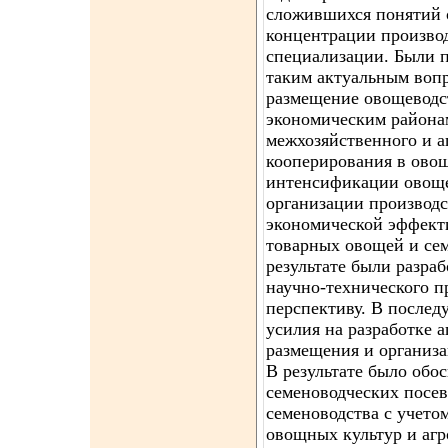
сложившихся понятий 
концентрации производ
специализации. Были 
таким актуальным вопр
размещение овощеводс
экономическим район
межхозяйственного и 
кооперирования в овощ
интенсификации овоще
организации производ
экономической эффект
товарных овощей и се
результате были разра
научно-технического п
перспективу. В послед
усилия на разработке 
размещения и организа
В результате было обо
семеноводческих посе
семеноводства с учето
овощных культур и аг