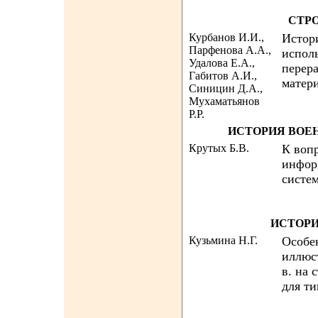
СТР
Курбанов И.И.,
Истор
Парфенова А.А.,
испол
Удалова Е.А.,
перер
Габитов А.И.,
матер
Синицин Д.А.,
Мухаматьянов
Р.Р.
ИСТОРИЯ ВОЕ
Крутых Б.В.
К воп
инфор
систе
ИСТОРИ
Кузьмина Н.Г.
Особе
иллюс
в. на 
для т