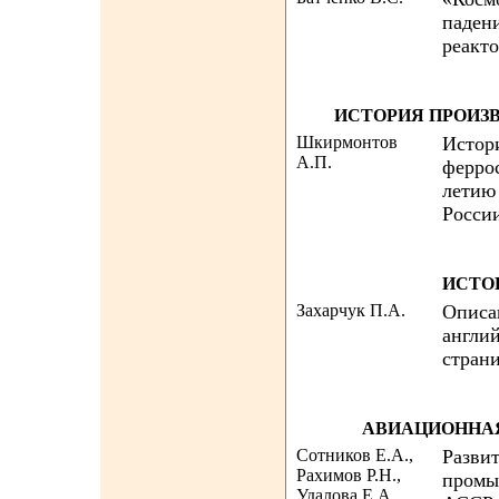
паден
реакт
ИСТОРИЯ ПРОИЗ
Шкирмонтов
Истор
А.П.
феррос
летию
Росси
ИСТО
Захарчук П.А.
Описа
англи
страни
АВИАЦИОННА
Сотников Е.А.,
Разви
Рахимов Р.Н.,
промы
Удалова Е.А.