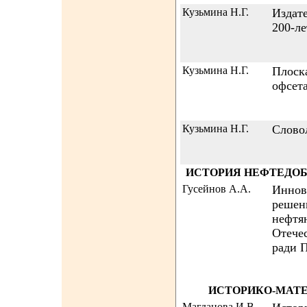
Кузьмина Н.Г.
Издат
200-л
Кузьмина Н.Г.
Плоска
офсета
Кузьмина Н.Г.
Слово
ИСТОРИЯ НЕФТЕДОБ
Гусейнов А.А.
Иннов
решен
нефтя
Отече
ради 
ИСТОРИКО-МАТ
Магданова И.В.,