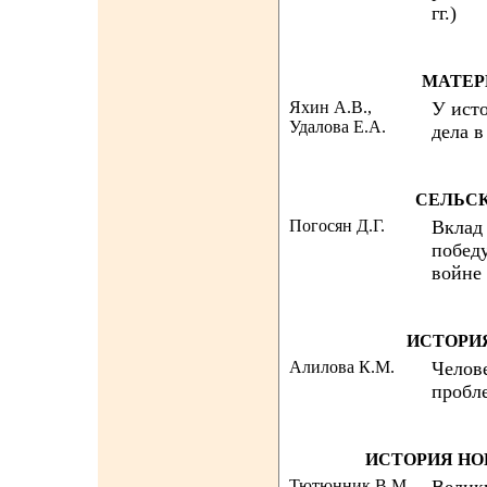
гг.)
МАТЕР
Яхин А.В.,
У ист
Удалова Е.А.
дела 
СЕЛЬСК
Погосян Д.Г.
Вклад
побед
войне
ИСТОРИ
Алилова К.М.
Челов
пробл
ИСТОРИЯ НО
Тютюнник В.М.