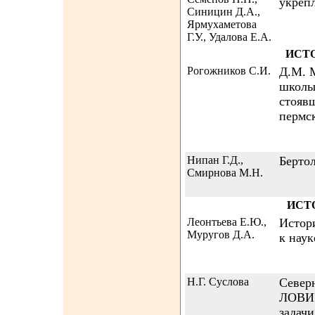
укрепл
Синицин Д.А.,
Ярмухаметова
Г.У., Удалова Е.А.
ИСТ
Рогожников C.И.
Д.М. 
школы
стояв
пермс
Нипан Г.Д.,
Берто
Смирнова М.Н.
ИСТ
Леонтьева Е.Ю.,
Истори
Муругов Д.А.
к наук
Н.Г. Суслова
Север
ЛОВИУ
задачи