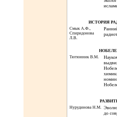
эколог
ислам
ИСТОРИЯ Р
Смык А.Ф.,
Ранни
Спиридонова
радио
Л.В.
НОБЕЛЕ
Тютюнник В.М.
Науко
выдви
Нобел
химик
номин
Нобел
РАЗВИТ
Нурудинова Н.М.
Эволю
до сов