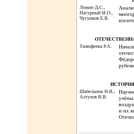
Лежин Д.С.,
Анали
Нагурный И.О.,
многор
Чугунков Е.В.
носит
ОТЕЧЕСТВЕНН
Тимофеева Р.А.
Начал
отечес
Фёдор
рубеже
ИСТОРИЯ
Шабельник Н.В.,
Научн
Алтухов В.В.
учёны
возду
и их в
Отече