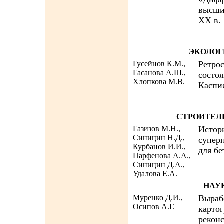
высши
XX в.
ЭКОЛОГ
Гусейнов К.М.,
Ретро
Гасанова А.Ш.,
состо
Хлопкова М.В.
Каспи
СТРОИТЕЛ
Газизов М.Н.,
Истор
Синицин Н.Д.,
супер
Курбанов И.И.,
для бе
Парфенова А.А.,
Синицин Д.А.,
Удалова Е.А.
НАУ
Муренко Д.И.,
Выраб
Осипов А.Г.
карто
рекон