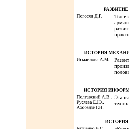
РАЗВИТИЕ
Погосян Д.Г.
Творче
армян
разви
практ
ИСТОРИЯ МЕХАНИ
Исмаилова А.М.
Разви
произв
полов
ИСТОРИЯ ИНФОР
Полтавский А.В.,
Этапы
Русяева Е.Ю.,
технол
Ахобадзе Г.Н.
ИСТОРИЯ
Батченко В.С.
«Косм