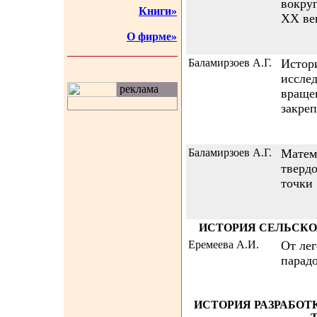
вокру
Книги»
XX ве
О фирме»
Баламирзоев А.Г.
Истор
иссле
реклама
вращен
закреп
Баламирзоев А.Г.
Матем
тверд
точки
ИСТОРИЯ СЕЛЬСКО
Еремеева А.И.
От ле
парад
ИСТОРИЯ РАЗРАБОТ