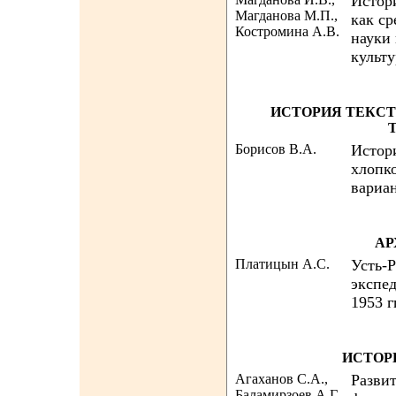
Истор
Магданова М.П.,
как с
Костромина А.В.
науки 
культ
ИСТОРИЯ ТЕКСТ
Борисов В.А.
Истори
хлопк
вариа
АР
Платицын А.С.
Усть-Р
экспед
1953 г
ИСТОР
Агаханов С.А.,
Разви
Баламирзоев А.Г.,