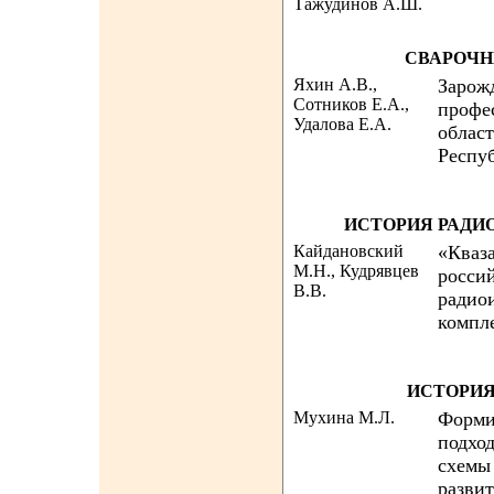
Тажудинов А.Ш.
СВАРОЧН
Яхин А.В.,
Зарожд
Сотников Е.А.,
профе
Удалова Е.А.
облас
Респу
ИСТОРИЯ РАДИ
Кайдановский
«Кваз
М.Н., Кудрявцев
росси
В.В.
радио
компл
ИСТОРИЯ
Мухина М.Л.
Форми
подхо
схемы
разви