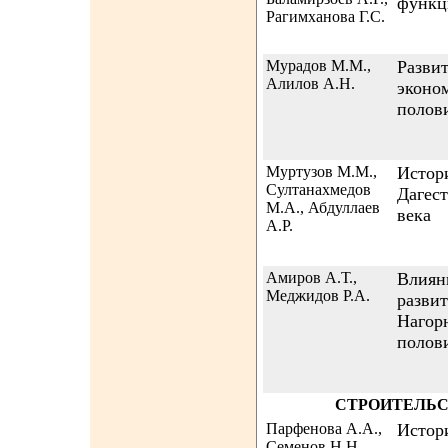
функц
Рагимханова Г.С.
Мурадов М.М.,
Развит
Алилов А.Н.
эконо
полов
Муртузов М.М.,
Истори
Султанахмедов
Дагес
М.А., Абдуллаев
века
А.Р.
Амиров А.Т.,
Влиян
Меджидов Р.А.
развит
Нагорн
полов
СТРОИТЕЛЬС
Парфенова А.А.,
Истор
Семенов Н.Н.,