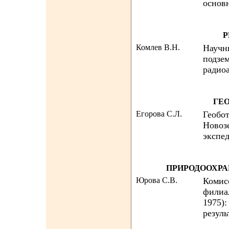
основ
Р
Комлев В.Н.
Научн
подзе
радио
ГЕ
Егорова С.Л.
Геобо
Новоз
экспе
ПРИРОДООХРА
Юрова С.В.
Комис
филиа
1975):
резуль