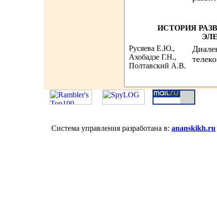
ИСТОРИЯ РАЗ
ЭЛ
Русяева Е.Ю.,
Диале
Ахобадзе Г.Н.,
телек
Полтавский А.В.
Система управления разработана в:
ananskikh.ru