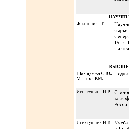
НАУЧНЫ
Филиппова Т.П.
Научн
сырье
Север
1917–1
экспед
ВЫСШЕЕ
Шавшукова С.Ю.,
Подви
Мазитов Р.М.
Игнатушина И.В.
Стано
«дифф
Росси
Игнатушина И.В.
Учебн
«Дифф