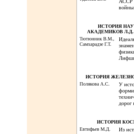
АССР 
войны
ИСТОРИЯ НАУ
АКАДЕМИКОВ Л.Д.
Тютюнник В.М.,
Идеал
Самхарадзе Г.Т.
знаме
физик
Лифш
ИСТОРИЯ ЖЕЛЕЗН
Полякова А.С.
У исто
форми
техни
дорог 
ИСТОРИЯ КОС
Евтифьев М.Д.
Из ис