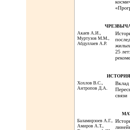
косми
«Прогр
ЧРЕЗВЫЧ
Акаев А.И.,
Истор
Муртузов М.М.,
послед
Абдуллаев А.Р.
жилых
25 лет
реком
ИСТОРИЯ
Хохлов В.С.,
Вклад 
Антропов Д.А.
Перес
связи
МА
Баламирзоев А.Г.,
Истор
Амиров А.Т.,
линей