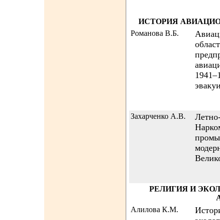
ИСТОРИЯ АВИАЦИ
Романова В.Б.
Авиац
облас
предп
авиац
1941–1
эваку
Захарченко А.В.
Летно
Нарко
промы
модер
Велик
РЕЛИГИЯ И ЭКО
Алилова К.М.
Истор