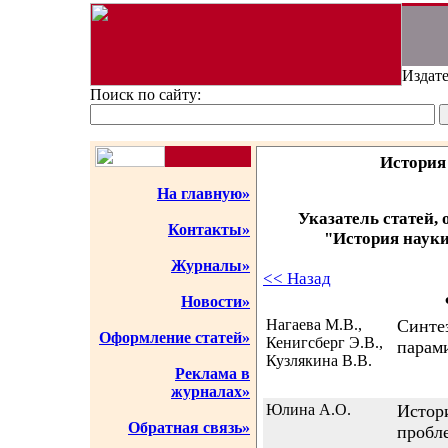
Издате
Поиск по сайту:
История
На главную»
Указатель статей,
Контакты»
"История науки 
Журналы»
<< Назад
Новости»
Нагаева М.В.,
Синте
Оформление статей»
Кенигсберг Э.В.,
парами
Кузлякина В.В.
Реклама в
журналах»
Юлина А.О.
Истори
Обратная связь»
пробл