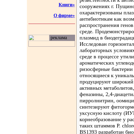
резистентности к анти
Книги»
сооружениях г. Пущин
охарактеризованы плаз
О фирме»
антибиотикам как воз
распространения гено
среде. Продемонстриро
плазмид в биодеградац
реклама
Исследован горизонтал
лабораторных условия
среде в процессе утил
ароматических углевод
ризосферные бактерии 
относящиеся к уникал
продуцируют широкий 
активных метаболитов
феназины, 2,4-диацет
пирролнитрин, оомици
синтезируют фитогорм
уксусную кислоту (ИУ
корнеобразование у ра
таких штаммов P. chloro
BS1393 разработан био