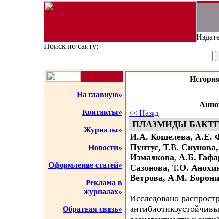
Издате
Поиск по сайту:
История
На главную»
Аннот
Контакты»
<< Назад
ПЛАЗМИДЫ БАКТЕ
Журналы»
И.А. Кошелева, А.Е. 
Пунтус, Т.В. Сиунова,
Новости»
Измалкова, А.Б. Гафа
Оформление статей»
Сазонова, Т.О. Анохин
Ветрова, А.М. Борон
Реклама в
журналах»
Исследовано распрост
антибиотикоустойчивы
Обратная связь»