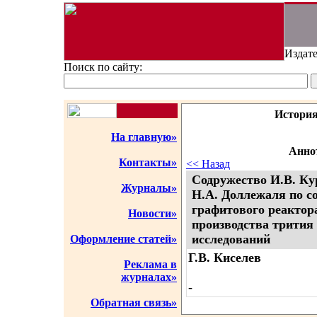
Издате
Поиск по сайту:
История
На главную»
Аннот
Контакты»
<< Назад
Содружество И.В. Ку
Журналы»
Н.А. Доллежаля по с
графитового реакто
Новости»
производства трития
исследований
Оформление статей»
Г.В. Киселев
Реклама в
журналах»
-
Обратная связь»