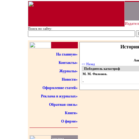
Издател
Поиск по сайту:
История
На главную»
Анн
Контакты»
<< Назад
Победитель катастроф
Журналы»
М. М. Филонов.
Новости»
-
Оформление статей»
Реклама в журналах»
Обратная связь»
Книги»
О фирме»
реклама