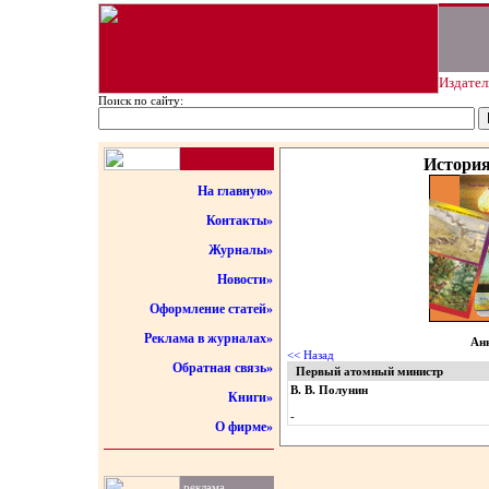
Издател
Поиск по сайту:
История
На главную»
Контакты»
Журналы»
Новости»
Оформление статей»
Реклама в журналах»
Анн
<< Назад
Обратная связь»
Первый атомный министр
В. В. Полунин
Книги»
-
О фирме»
реклама