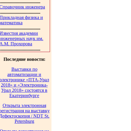
...................................
Справочник инженера
...................................
Прикладная физика и
математика
...................................
Известия академии
инженерных наук им.
А.М. Прохорова
...................................
Последние новости:
Выставки по
автоматизации и
электронике «ПТА-Урал
2018» и «Электроника-
Урал 2018» состоятся в
Екатеринбурге
Открыта электронная
регистрация на выставку
Дефектоскопия / NDT St.
Petersburg