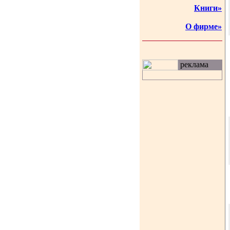
Книги»
О фирме»
реклама