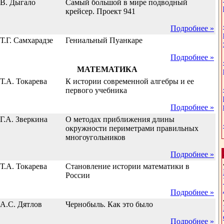
В. Дыгало
Самый большой в мире подводный
крейсер. Проект 941
Подробнее »
Т.Г. Самхарадзе
Гениальный Пуанкаре
Подробнее »
МАТЕМАТИКА
Т.А. Токарева
К истории современной алгебры и ее
первого учебника
Подробнее »
Г.А. Зверкина
О методах приближения длины
окружности периметрами правильных
многоугольников
Подробнее »
Т.А. Токарева
Становление истории математики в
России
Подробнее »
А.С. Дятлов
Чернобыль. Как это было
Подробнее »