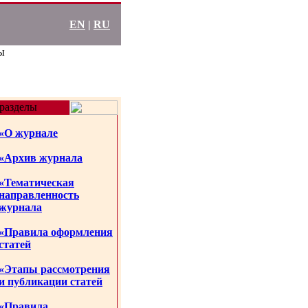
EN
|
RU
ы
разделы
«О журнале
«Архив журнала
«Тематическая
направленность
журнала
«Правила оформления
статей
«Этапы рассмотрения
и публикации статей
«Правила