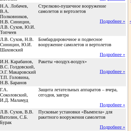
Н.А. Лобачев,
Стрелково-пушечное вооружение
В.А.
самолетов и вертолетов
Полковников,
Подробнее »
Н.В. Синицин,
Л.В. Сухов, Ю.И.
Топчеев
Л.В. Сухов, Н.В.
Бомбардировочное и подвесное
Синицин, Ю.И.
вооружение самолетов и вертолетов
Шаховский
Подробнее »
И.Н. Карабанов,
Ракеты «воздух-воздух»
В.С. Голдовский,
Подробнее »
Э.Г. Макаровский
Т.П. Головина,
Н.В. Баранов
Г.А.
Защита летательных аппаратов – вчера,
Соколовский,
сегодня, завтра
И.Д. Маламуд
Подробнее »
Л.В. Сухов, В.В.
Пусковые установки «Вымпела» для
Ватолин, С.Б.
ракетного вооружения самолетов
Бурак
Подробнее »