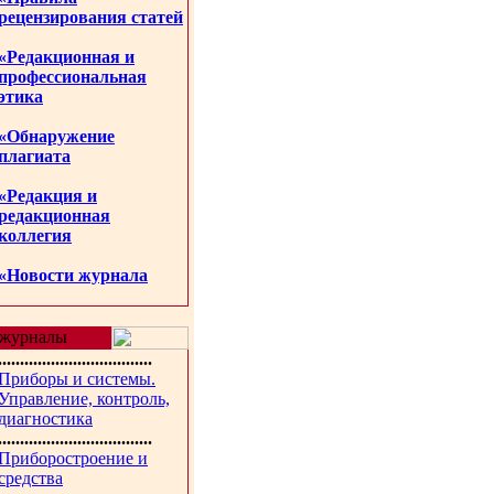
рецензирования статей
«Редакционная и
профессиональная
этика
«Обнаружение
плагиата
«Редакция и
редакционная
коллегия
«Новости журнала
журналы
...................................
Приборы и системы.
Управление, контроль,
диагностика
...................................
Приборостроение и
средства