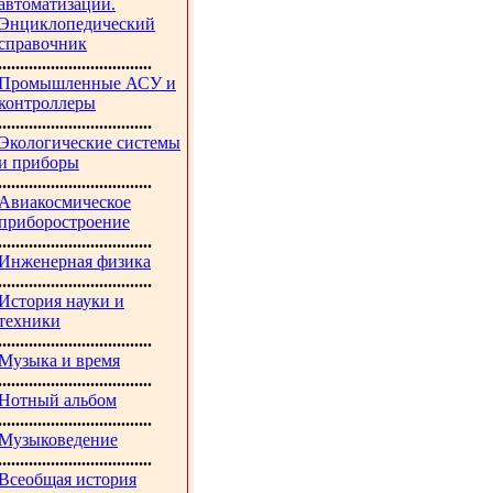
автоматизации.
Энциклопедический
справочник
...................................
Промышленные АСУ и
контроллеры
...................................
Экологические системы
и приборы
...................................
Авиакосмическое
приборостроение
...................................
Инженерная физика
...................................
История науки и
техники
...................................
Музыка и время
...................................
Нотный альбом
...................................
Музыковедение
...................................
Всеобщая история