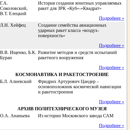
Г.А.
История создания зенитных управляемых
Соколовский,
ракет для ЗРК «Куб»-«Квадрат»
В.Т. Елецкий
Подробнее »
Л.Н. Хейфец
Создание семейства авиационных
ударных ракет класса «воздух-
поверхность»
Подробнее »
В.В. Ищенко, Б.К.
Развитие методов и средств испытаний
Буран
ракетного вооружения
Подробнее »
КОСМОНАВТИКА И РАКЕТОСТРОЕНИЕ
Б.Л. Алиевский
Фридрих Артурович Цандер –
основоположник космической навигации
и ракетостроения
Подробнее »
АРХИВ ПОЛИТЕХНИЧЕСКОГО МУЗЕЯ
О.А. Ананьева
Из истории Московского завода САМ
Подробнее »