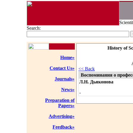
Scienti
Search:
History of S
Home»
Contact Us»
<< Back
Воспоминания о профес
Journals»
Л.Н. Дьяконова
News»
-
Preparation of
Papers»
Advertising»
Feedback»