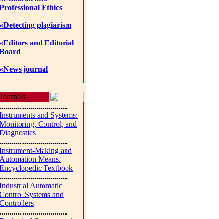
Professional Ethics
«Detecting plagiarism
«Editors and Editorial
Board
«News journal
Journals
...................................
Instruments and Systems:
Monitoring, Control, and
Diagnostics
...................................
Instrument-Making and
Automation Means.
Encyclopedic Textbook
...................................
Industrial Automatic
Control Systems and
Controllers
...................................