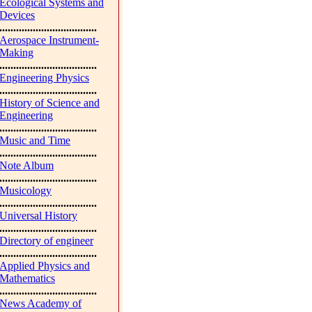
Ecological Systems and
Devices
...................................
Aerospace Instrument-
Making
...................................
Engineering Physics
...................................
History of Science and
Engineering
...................................
Music and Time
...................................
Note Album
...................................
Musicology
...................................
Universal History
...................................
Directory of engineer
...................................
Applied Physics and
Mathematics
...................................
News Academy of