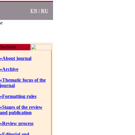
EN
|
RU
se
Sections
«About journal
«Archive
«Thematic focus of the
journal
«Formatting rules
«Stages of the review
and publication
«Review process
«Editorial and