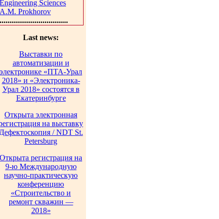
Engineering Sciences
A.M. Prokhorov
...................................
Last news:
Выставки по
автоматизации и
электронике «ПТА-Урал
2018» и «Электроника-
Урал 2018» состоятся в
Екатеринбурге
Открыта электронная
регистрация на выставку
Дефектоскопия / NDT St.
Petersburg
Открыта регистрация на
9-ю Международную
научно-практическую
конференцию
«Строительство и
ремонт скважин —
2018»