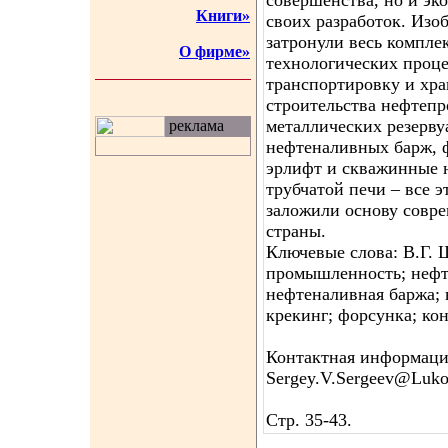
совершенства, но и эк
Книги»
своих разработок. Изо
затронули весь компле
О фирме»
технологических процес
транспортировку и хра
строительства нефтепр
металлических резерву
реклама
нефтеналивных барж, ф
эрлифт и скважинные н
трубчатой печи – все 
заложили основу совр
страны.
Ключевые слова: В.Г. 
промышленность; нефте
нефтеналивная баржа; 
крекинг; форсунка; кон
Контактная информация
Sergey.V.Sergeev@Luko
Стр. 35-43.