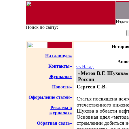
Издате
Поиск по сайту:
История
На главную»
Аннот
Контакты»
<< Назад
«Метод В.Г. Шухова
Журналы»
России
Сергеев С.В.
Новости»
Оформление статей»
Статья посвящена деят
отечественного инжен
Реклама в
Шухова в области неф
журналах»
Основная идея «метода
стремлении добиться н
Обратная связь»