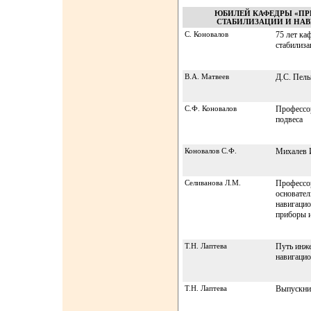
ЮБИЛЕЙ КАФЕДРЫ «ПР
СТАБИЛИЗАЦИИ И НАВИ
С. Коновалов
75 лет ка
стабилиза
В.А. Матвеев
Д.С. Пель
С.Ф. Коновалов
Профессор
подвеса
Коновалов С.Ф.
Михалев И
Селиванова Л.М.
Профессор
основател
навигацио
приборы и
Т.Н. Лаптева
Путь инже
навигаци
Т.Н. Лаптева
Выпускни