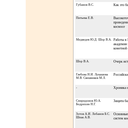
Губанов В.С.
Как это б
Питьева Е.В.
Высокото
проведени
космосе
Медведев Ю.Д. Шор В.А.
Работы в 
академии 
кометной 
Шор В.А.
Очерк ис
Глебова Н.И. Лукашова
Российски
М.В. Свешников М.Л.
-
Хроника н
Спиридонов Ю.А.
Защита ба
Бодрихин Н.Г.
Зотов А.И. Лобанов Б.С.
Основные 
Шпак А.В.
систем ко