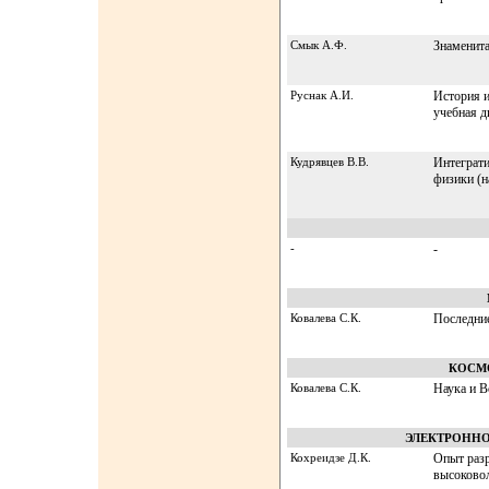
Смык А.Ф.
Знаменита
Руснак А.И.
История и
учебная д
Кудрявцев В.В.
Интеграти
физики (н
-
-
Ковалева С.К.
Последни
КОСМ
Ковалева С.К.
Наука и В
ЭЛЕКТРОНН
Кохреидзе Д.К.
Опыт разр
высоково