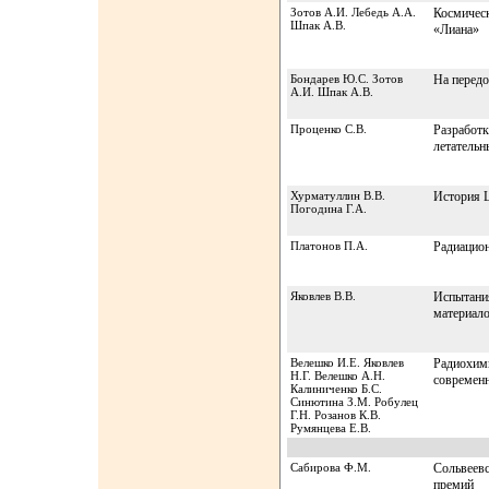
Зотов А.И. Лебедь А.А.
Космическ
Шпак А.В.
«Лиана»
Бондарев Ю.С. Зотов
На передо
А.И. Шпак А.В.
Проценко С.В.
Разработк
летательн
Хурматуллин В.В.
История 
Погодина Г.А.
Платонов П.А.
Радиацио
Яковлев В.В.
Испытания
материало
Велешко И.Е. Яковлев
Радиохими
Н.Г. Велешко А.Н.
современ
Калиниченко Б.С.
Синютина З.М. Робулец
Г.Н. Розанов К.В.
Румянцева Е.В.
Сабирова Ф.М.
Сольвеевс
премий