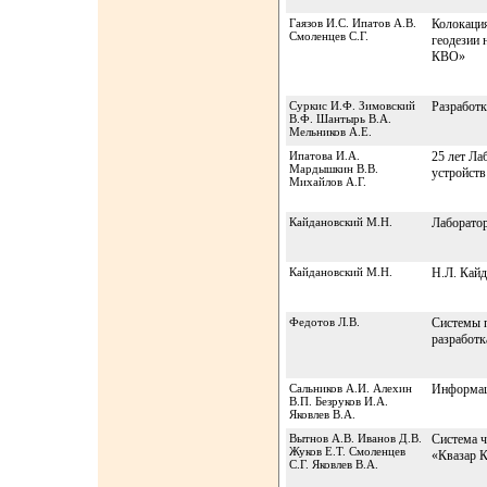
Гаязов И.С. Ипатов А.В.
Колокация
Смоленцев С.Г.
геодезии 
КВО»
Суркис И.Ф. Зимовский
Разработ
В.Ф. Шантырь В.А.
Мельников А.Е.
Ипатова И.А.
25 лет Ла
Мардышкин В.В.
устройств
Михайлов А.Г.
Кайдановский М.Н.
Лаборатор
Кайдановский М.Н.
Н.Л. Кайд
Федотов Л.В.
Системы п
разработк
Сальников А.И. Алехин
Информац
В.П. Безруков И.А.
Яковлев В.А.
Вытнов А.В. Иванов Д.В.
Система ч
Жуков Е.Т. Смоленцев
«Квазар 
С.Г. Яковлев В.А.