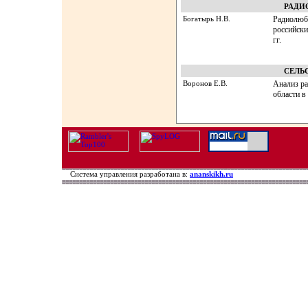
РАДИ
Богатырь Н.В.
Радиолюби
российски
гг.
СЕЛЬ
Воронов Е.В.
Анализ р
области в 
Система управления разработана в:
ananskikh.ru