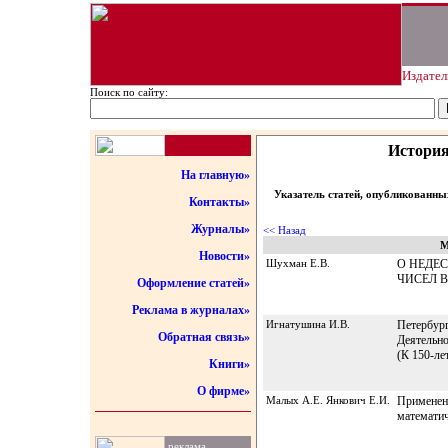
Издател
Поиск по сайту:
История
На главную»
Указатель статей, опубликованны
Контакты»
Журналы»
<< Назад
М
Новости»
Шухман Е.В.
О НЕДЕ
ЧИСЕЛ В
Оформление статей»
Реклама в журналах»
Игнатушина И.В.
Петербург
Обратная связь»
Деятельно
(К 150-ле
Книги»
О фирме»
Малых А.Е. Янкович Е.И.
Применен
математич
реклама