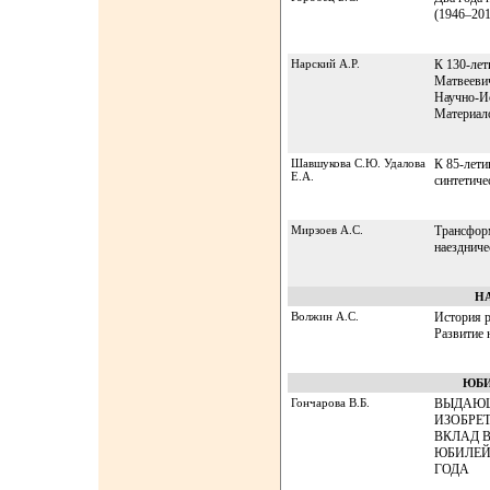
(1946–201
Нарский А.Р.
К 130-лет
Матвееви
Научно-И
Материало
Шавшукова С.Ю. Удалова
К 85-лет
Е.А.
синтетиче
Мирзоев А.С.
Трансфор
наездниче
НА
Волжин А.С.
История р
Развитие 
ЮБИ
Гончарова В.Б.
ВЫДАЮЩ
ИЗОБРЕ
ВКЛАД В
ЮБИЛЕЙ
ГОДА