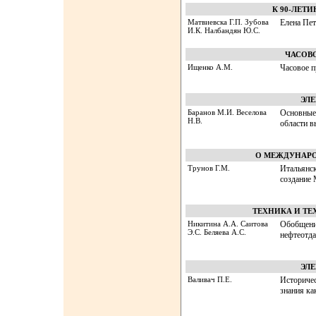
К 90-ЛЕТ
Матвиевска Г.П. Зубова
Елена Пет
И.К. Налбандян Ю.С.
ЧАСОВ
Ищенко А.М.
Часовое п
ЭЛ
Баранов М.И. Веселова
Основные
Н.В.
области в
О МЕЖДУНАР
Трунов Г.М.
Итальянс
создание
ТЕХНИКА И Т
Никитина А.А. Саитова
Обобщени
Э.С. Беляева А.С.
нефтеотда
ЭЛ
Валивач П.Е.
Историчес
знания ка