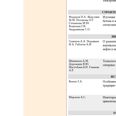
электронн
СТРОИТ
Федоров П.А. Абдуллин
Изучение 
М.М. Потапова О.Г.
бетона и 
Степанова М.Ю.
отечестве
Решетнев Г.В.
Андриянова С.О.
ЭН
Семенов А.А. Порываев
О развит
И.А. Габитов А.И.
вертикаль
нефти и н
Шаммазов А.М.
Технологи
Дорожкин В.Ю.
северных 
Мастобаев Б.Н. Гимаева
А.Р.
ИС
Кожев З.А.
Особеннос
традиции 
Мирзоев А.С.
Некоторые
цивилизац
О