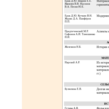
Ерак Д.Ю. Шарин Е.Е.
Материало
Яковлев В.В. Насонов
горизонта
В.А. Песня Ю.Е.
Ерак Д.Ю. Кочкин В.Н.
Модерниз
Журко Д.А. Панфёров
П.П.
Предтеченский М.Р.
Аспекты и
Сафонов А.И. Тимошенко
Н.И.
А
Железнов Н.Б.
История 
МАТ
Нарский А.Р.
Из истори
материало
материал
гг.)
СЕЛЬ
Булюлина Е.В.
Долгая жи
материала
ИС
Гучева А.В.
Фольклор