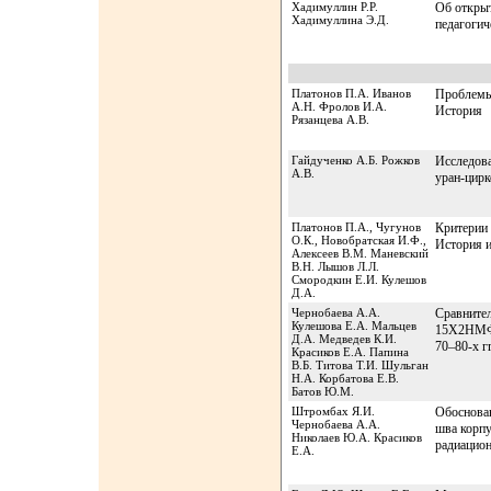
Хадимуллин Р.Р.
Об открыт
Хадимуллина Э.Д.
педагогич
Платонов П.А. Иванов
Проблемы
А.Н. Фролов И.А.
История
Рязанцева А.В.
Гайдученко А.Б. Рожков
Исследова
А.В.
уран-цирк
Платонов П.А., Чугунов
Критерии 
О.К., Новобратская И.Ф.,
История 
Алексеев В.М. Маневский
В.Н. Лышов Л.Л.
Смородкин Е.И. Кулешов
Д.А.
Чернобаева А.А.
Сравнител
Кулешова Е.А. Мальцев
15Х2НМФА
Д.А. Медведев К.И.
70–80-х гг
Красиков Е.А. Папина
В.Б. Титова Т.И. Шульган
Н.А. Корбатова Е.В.
Батов Ю.М.
Штромбах Я.И.
Обоснова
Чернобаева А.А.
шва корпу
Николаев Ю.А. Красиков
радиацио
Е.А.