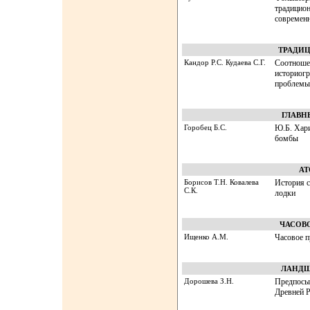
традицион
современн
ТРАДИ
Кандор Р.С. Кудаева С.Г.
Соотноше
историогр
проблемы 
ГЛАВН
Горобец Б.С.
Ю.Б. Хари
бомбы
АТ
Борисов Т.Н. Ковалева
История с
С.К.
лодки
ЧАСОВ
Ищенко А.М.
Часовое п
ЛАНДШ
Дорошева З.Н.
Предпосы
Древней Р