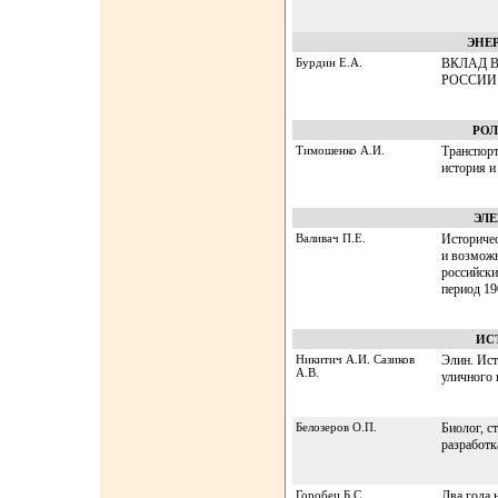
ЭНЕ
Бурдин Е.А.
ВКЛАД 
РОССИИ
РОЛ
Тимошенко А.И.
Транспорт
история и
ЭЛ
Валивач П.Е.
Историчес
и возмож
российски
период 19
ИС
Никитич А.И. Сазиков
Элин. Ист
А.В.
уличного 
Белозеров О.П.
Биолог, с
разработк
Горобец Б.С.
Два года 